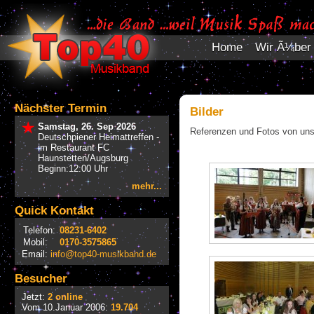
Home
Wir Ã¼ber
Nächster Termin
Bilder
Samstag, 26. Sep 2026
Referenzen und Fotos von uns
Deutschpiener Heimattreffen -
im Restaurant FC
Haunstetten/Augsburg
Beginn:12:00 Uhr
mehr...
Quick Kontakt
Telefon:
08231-6402
Mobil:
0170-3575865
Email:
info@top40-musikband.de
Besucher
Jetzt:
2 online
Vom 10.Januar 2006:
19.704