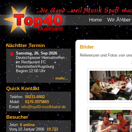
Home
Wir Ã¼ber
Nächster Termin
Bilder
Samstag, 26. Sep 2026
Referenzen und Fotos von uns
Deutschpiener Heimattreffen -
im Restaurant FC
Haunstetten/Augsburg
Beginn:12:00 Uhr
mehr...
Quick Kontakt
Telefon:
08231-6402
Mobil:
0170-3575865
Email:
info@top40-musikband.de
Besucher
Jetzt:
6 online
Vom 10.Januar 2006:
19.772