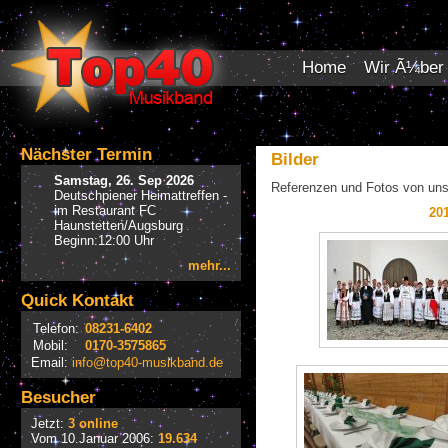
Home
Wir Ã¼ber
Nächster Termin
Bilder
Samstag, 26. Sep 2026
Referenzen und Fotos von uns
Deutschpiener Heimattreffen -
im Restaurant FC
20
Haunstetten/Augsburg
Beginn:12:00 Uhr
mehr...
Quick Kontakt
Telefon:
08231-6402
Mobil:
0170-3575865
Email:
info@top40-musikband.de
Besucher
Jetzt:
3 online
Vom 10.Januar 2006:
19.634