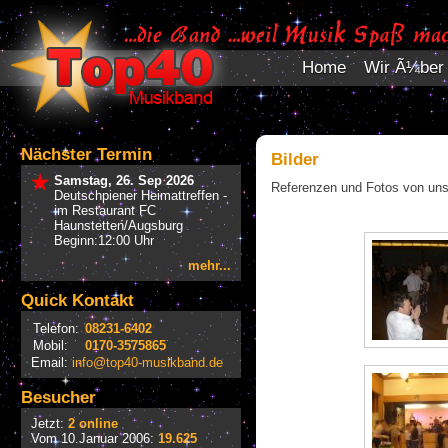
Home
Wir Ã¼ber
Nächster Termin
Bilder
Samstag, 26. Sep 2026
Referenzen und Fotos von uns
Deutschpiener Heimattreffen -
im Restaurant FC
Haunstetten/Augsburg
Beginn:12:00 Uhr
mehr...
Quick Kontakt
Telefon:
08231-6402
Mobil:
0170-3575865
Email:
info@top40-musikband.de
Besucher
Jetzt:
2 online
Vom 10.Januar 2006:
19.625