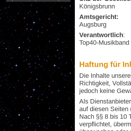
Königsbrunn
Amtsgericht:
Augsburg
Verantwortlich
:
Top40-Musikband 
Haftung für In
Die Inhalte unserer
Richtigkeit, Vollst
jedoch keine Gew
Als Dienstanbiete
auf diesen Seiten
Nach §§ 8 bis 10 T
verpflichtet, über