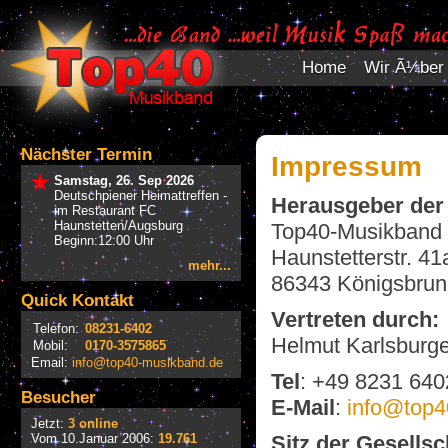
Home
Wir Ã¼ber
Nächster Termin
Impressum
Samstag, 26. Sep 2026
Deutschpiener Heimattreffen -
Herausgeber der
im Restaurant FC
Haunstetten/Augsburg
Top40-Musikband
Beginn:12:00 Uhr
Haunstetterstr. 41
mehr...
86343 Königsbrun
Quick Kontakt
Vertreten durch:
Telefon:
08231-6402
Helmut Karlsburge
Mobil:
0170-3575865
Email:
info@top40-musikband.de
Tel
: +49 8231 64
Besucher
E-Mail
:
info@top4
Jetzt:
3 online
Vom 10.Januar 2006:
19.761
Sitz der Gesellsc