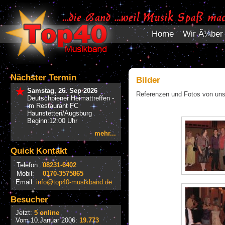
Home
Wir Ã¼ber
Nächster Termin
Bilder
Samstag, 26. Sep 2026
Referenzen und Fotos von uns
Deutschpiener Heimattreffen -
im Restaurant FC
Haunstetten/Augsburg
Beginn:12:00 Uhr
mehr...
Quick Kontakt
Telefon:
08231-6402
Mobil:
0170-3575865
Email:
info@top40-musikband.de
Besucher
Jetzt:
5 online
Vom 10.Januar 2006:
19.773