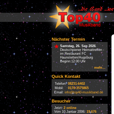
Nächster Termin
Samstag, 26. Sep 2026
Deutschpiener Heimattreffen -
im Restaurant FC
Haunstetten/Augsburg
Beginn:12:00 Uhr
mehr...
Quick Kontakt
Telefon:
08231-6402
Mobil:
0170-3575865
Email:
info@top40-musikband.de
Besucher
Jetzt:
2 online
Vom 10.Januar 2006:
19.676