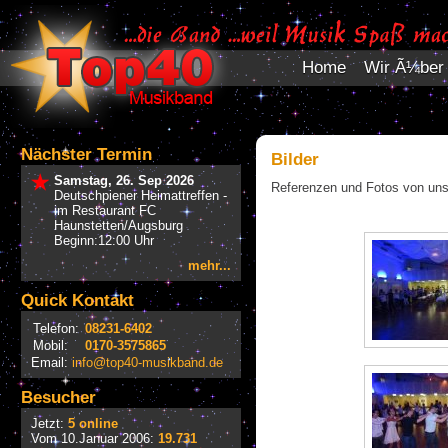
Home
Wir Ã¼ber
Nächster Termin
Bilder
Samstag, 26. Sep 2026
Referenzen und Fotos von uns
Deutschpiener Heimattreffen -
im Restaurant FC
Haunstetten/Augsburg
Beginn:12:00 Uhr
mehr...
Quick Kontakt
Telefon:
08231-6402
Mobil:
0170-3575865
Email:
info@top40-musikband.de
Besucher
Jetzt:
5 online
Vom 10.Januar 2006:
19.731