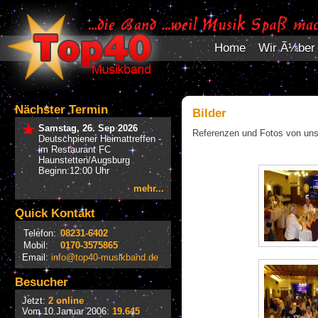
Home
Wir Ã¼ber
Nächster Termin
Bilder
Samstag, 26. Sep 2026
Referenzen und Fotos von uns
Deutschpiener Heimattreffen -
im Restaurant FC
Haunstetten/Augsburg
Beginn:12:00 Uhr
mehr...
Quick Kontakt
Telefon:
08231-6402
Mobil:
0170-3575865
Email:
info@top40-musikband.de
Besucher
Jetzt:
2 online
Vom 10.Januar 2006:
19.645