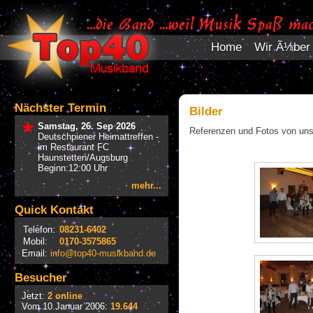
Home
Wir Ã¼ber
Nächster Termin
Bilder
Samstag, 26. Sep 2026
Referenzen und Fotos von uns
Deutschpiener Heimattreffen -
im Restaurant FC
Haunstetten/Augsburg
Beginn:12:00 Uhr
mehr...
Quick Kontakt
Telefon:
08231-6402
Mobil:
0170-3575865
Email:
info@top40-musikband.de
Besucher
Jetzt:
2 online
Vom 10.Januar 2006:
19.644