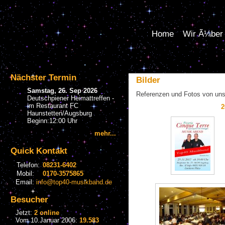
Home
Wir Ã¼ber
Nächster Termin
Bilder
Samstag, 26. Sep 2026
Referenzen und Fotos von uns
Deutschpiener Heimattreffen -
im Restaurant FC
2
Haunstetten/Augsburg
Beginn:12:00 Uhr
mehr...
Quick Kontakt
Telefon:
08231-6402
Mobil:
0170-3575865
Email:
info@top40-musikband.de
Besucher
Jetzt:
2 online
Vom 10.Januar 2006:
19.583